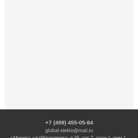
Ваше ФИО
*
Телефон
*
Я даю согласие на
обработку
персональных данных
*
Отправить
+7 (499) 455-05-84
global-steklo@mail.ru
г.Москва, ул.Ибрагимова, д.35, стр.2, этаж 1, пом.1,